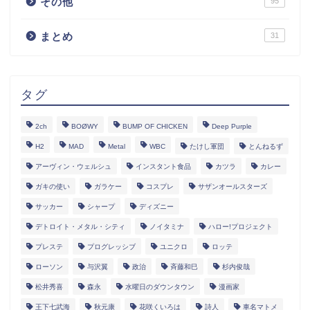
その他
95
まとめ
31
タグ
2ch
BOØWY
BUMP OF CHICKEN
Deep Purple
H2
MAD
Metal
WBC
たけし軍団
とんねるず
アーヴィン・ウェルシュ
インスタント食品
カツラ
カレー
ガキの使い
ガラケー
コスプレ
サザンオールスターズ
サッカー
シャープ
ディズニー
デトロイト・メタル・シティ
ノイタミナ
ハロー!プロジェクト
プレステ
プログレッシブ
ユニクロ
ロッテ
ローソン
与沢翼
政治
斉藤和巳
杉内俊哉
松井秀喜
森永
水曜日のダウンタウン
漫画家
王下七武海
秋元康
花咲くいろは
詩人
車名マトメ