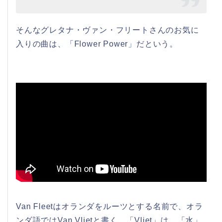
そんなグレタナ・ヴァン・フリートさんのお気に
入りの曲は、「Flower Power」だという。
Van Fleetはオランダをルーツとする名前で、オラ
ンダ語ではVan Vlietと書く。「Vliet」は、「水」