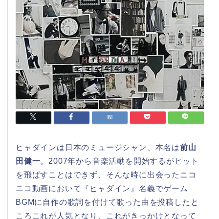
ヒャダインは日本のミュージシャン、本名は
前山
田健一
。2007年から音楽活動を開始するがヒット
を飛ばすことはできず、そんな時に出会ったニコ
ニコ動画において『ヒャダイン』名義でゲーム
BGMに自作の歌詞を付けて歌った曲を投稿したと
ころこれが人気となり、これがきっかけとなって