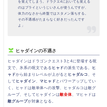
を覚えてしまう。ドラクエ4においても覚える
のはブライというじいさんが使うんですが、
体力のなさから終盤ではスタメン落ちする。
その不遇感がたまらなく好きだったんです
よ」
ヒャダインの不遇さ
ヒャダインはドラゴンクエスト3と4に登場する呪
文で、氷系の呪文である
ヒャド
の派生である。
ヒ
ャド
から始まりレベルが上がると
ヒャダルコ
、そ
して
ヒャダイン
、
マヒャド
とパワーアップしてい
く。ヒャドは敵単体への攻撃、ヒャダルコは敵グ
ループ、そしてヒャダインは
敵全体
、マヒャドは
敵グループ
が対象となる。