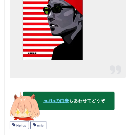
m-floの由来
もあわせてどうぞ
Hiphop
m-flo