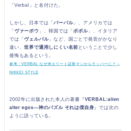
「Verbal」と名付けた。
しかし、日本では「
バーバル
」、アメリカでは
「
ヴァーボウ
」、韓国では「
ボボル
」、イタリア
では「
ヴェルバル
」など、国ごとで発音がかなり
違い、
世界で通用しにくい名前
ということで少し
後悔もあるという。
参考：VERBAL なぜ米エリート証券マンからラッパーに？ –
NIKKEI STYLE
2002年に出版された本人の著書『
VERBAL:alien
alter egos―神のパズル それは僕自身
』では次の
ように語っている。