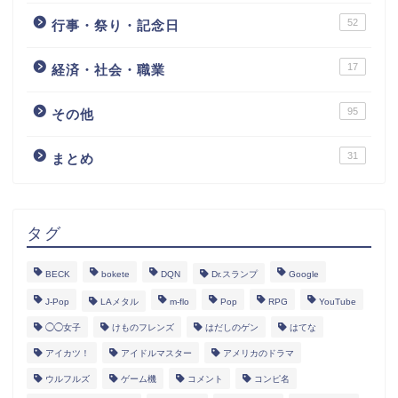
52
行事・祭り・記念日
17
経済・社会・職業
95
その他
31
まとめ
タグ
BECK
bokete
DQN
Dr.スランプ
Google
J-Pop
LAメタル
m-flo
Pop
RPG
YouTube
◯◯女子
けものフレンズ
はだしのゲン
はてな
アイカツ！
アイドルマスター
アメリカのドラマ
ウルフルズ
ゲーム機
コメント
コンピ名