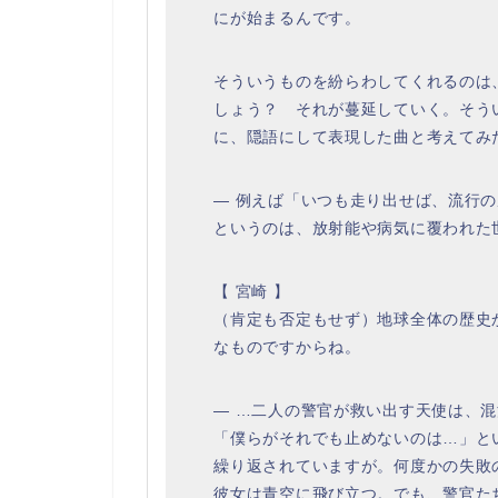
にが始まるんです。
そういうものを紛らわしてくれるのは
しょう？ それが蔓延していく。そう
に、隠語にして表現した曲と考えてみ
― 例えば「いつも走り出せば、流行
というのは、放射能や病気に覆われた
【 宮崎 】
（肯定も否定もせず）地球全体の歴史
なものですからね。
― …二人の警官が救い出す天使は、
「僕らがそれでも止めないのは…」と
繰り返されていますが。何度かの失敗
彼女は青空に飛び立つ。でも、警官た