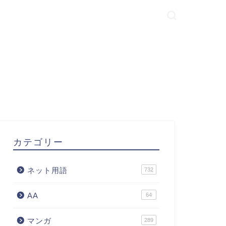
カテゴリー
ネット用語
732
AA
64
マンガ
289