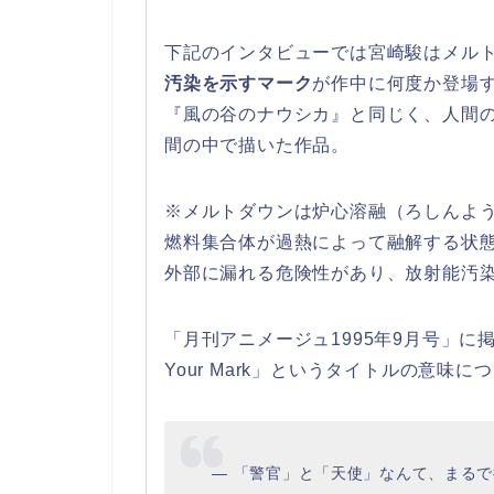
下記のインタビューでは宮崎駿はメル
汚染を示すマーク
が作中に何度か登場
『風の谷のナウシカ』と同じく、人間の
間の中で描いた作品。
※メルトダウンは炉心溶融（ろしんよ
燃料集合体が過熱によって融解する状
外部に漏れる危険性があり、放射能汚
「月刊アニメージュ1995年9月号」に
Your Mark」というタイトルの意味
― 「警官」と「天使」なんて、まる