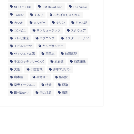
SOUL’d OUT
T.M.Revolution
The Verve
TOKIO
くるり
ふたば☆ちゃんねる
カシオ
カルビー
キリン
ギャル語
コンビニ
サンミュージック
スクウェア
テレビ東京
ハプニング
ミスタードーナツ
モビルスーツ
ヤングサンデー
ヴィジュアル系
三国志
前園真聖
千葉ロッテマリーンズ
原辰徳
商業施設
大阪
小室哲哉
少年マガジン
山本浩二
星野仙一
格闘技
楽天イーグルス
特撮
理論
田村ゆかり
空の境界
職業