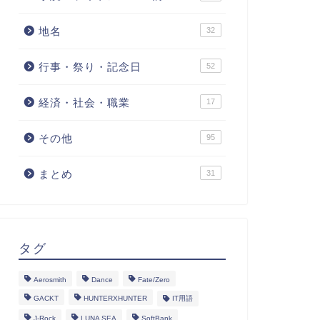
地名
32
行事・祭り・記念日
52
経済・社会・職業
17
その他
95
まとめ
31
タグ
Aerosmith
Dance
Fate/Zero
GACKT
HUNTERXHUNTER
IT用語
J-Rock
LUNA SEA
SoftBank