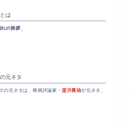
とは
別れの挨拶
。
の元ネタ
ズの元ネタは、映画評論家・
淀川長治
が元ネタ。