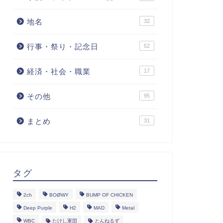
地名
32
行事・祭り・記念日
52
経済・社会・職業
17
その他
95
まとめ
31
タグ
2ch
BOØWY
BUMP OF CHICKEN
Deep Purple
H2
MAD
Metal
WBC
たけし軍団
とんねるず