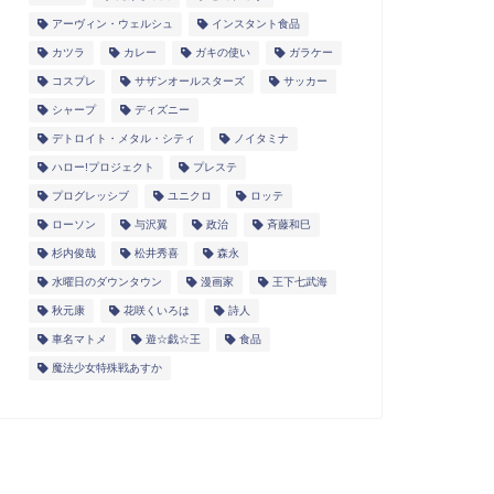
アーヴィン・ウェルシュ
インスタント食品
カツラ
カレー
ガキの使い
ガラケー
コスプレ
サザンオールスターズ
サッカー
シャープ
ディズニー
デトロイト・メタル・シティ
ノイタミナ
ハロー!プロジェクト
プレステ
プログレッシブ
ユニクロ
ロッテ
ローソン
与沢翼
政治
斉藤和巳
杉内俊哉
松井秀喜
森永
水曜日のダウンタウン
漫画家
王下七武海
秋元康
花咲くいろは
詩人
車名マトメ
遊☆戯☆王
食品
魔法少女特殊戦あすか