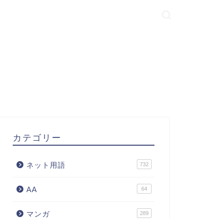
カテゴリー
ネット用語
732
AA
64
マンガ
289