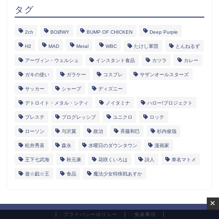
タグ
2ch
BOØWY
BUMP OF CHICKEN
Deep Purple
H2
MAD
Metal
WBC
たけし軍団
とんねるず
アーヴィン・ウェルシュ
インスタント食品
カツラ
カレー
ガキの使い
ガラケー
コスプレ
サザンオールスターズ
サッカー
シャープ
ディズニー
デトロイト・メタル・シティ
ノイタミナ
ハロー!プロジェクト
プレステ
プログレッシブ
ユニクロ
ロッテ
ローソン
与沢翼
政治
斉藤和巳
杉内俊哉
松井秀喜
森永
水曜日のダウンタウン
漫画家
王下七武海
秋元康
花咲くいろは
詩人
車名マトメ
遊☆戯☆王
食品
魔法少女特殊戦あすか
×
プライバシーポリシー
免責事項