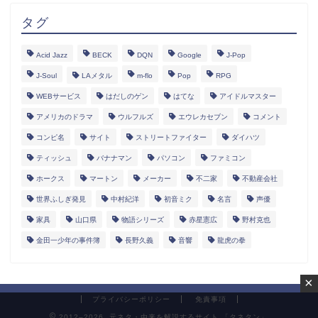
タグ
Acid Jazz
BECK
DQN
Google
J-Pop
J-Soul
LAメタル
m-flo
Pop
RPG
WEBサービス
はだしのゲン
はてな
アイドルマスター
アメリカのドラマ
ウルフルズ
エウレカセブン
コメント
コンピ名
サイト
ストリートファイター
ダイハツ
ティッシュ
バナナマン
パソコン
ファミコン
ホークス
マートン
メーカー
不二家
不動産会社
世界ふしぎ発見
中村紀洋
初音ミク
名言
声優
家具
山口県
物語シリーズ
赤星憲広
野村克也
金田一少年の事件簿
長野久義
音響
龍虎の拳
×
プライバシーポリシー
免責事項
2012–2026 元ネタ・由来を解説するサイト 「タネタン」