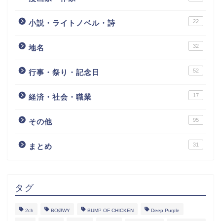
22
小説・ライトノベル・詩
32
地名
52
行事・祭り・記念日
17
経済・社会・職業
95
その他
31
まとめ
タグ
2ch
BOØWY
BUMP OF CHICKEN
Deep Purple