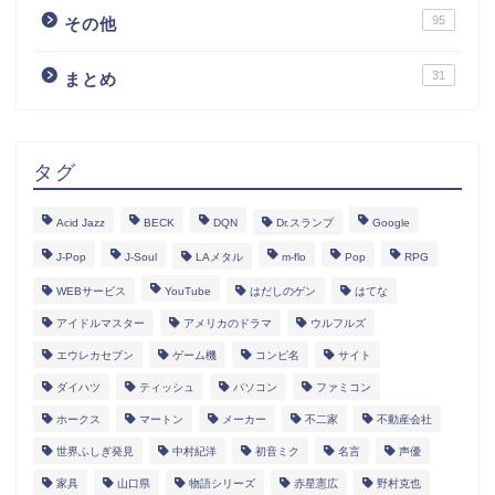
95
その他
31
まとめ
タグ
Acid Jazz
BECK
DQN
Dr.スランプ
Google
J-Pop
J-Soul
LAメタル
m-flo
Pop
RPG
WEBサービス
YouTube
はだしのゲン
はてな
アイドルマスター
アメリカのドラマ
ウルフルズ
エウレカセブン
ゲーム機
コンピ名
サイト
ダイハツ
ティッシュ
パソコン
ファミコン
ホークス
マートン
メーカー
不二家
不動産会社
世界ふしぎ発見
中村紀洋
初音ミク
名言
声優
家具
山口県
物語シリーズ
赤星憲広
野村克也