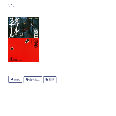
い。
WBC
山本浩二
野球