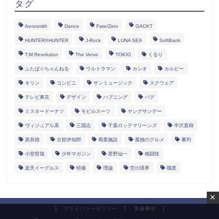
タグ
Aerosmith
Dance
Fate/Zero
GACKT
HUNTERXHUNTER
J-Rock
LUNA SEA
SoftBank
T.M.Revolution
The Verve
TOKIO
くるり
ふたば☆ちゃんねる
ウルトラマン
カシオ
カルビー
キリン
コンビニ
サンミュージック
スクウェア
テレビ東京
デザイン
ハプニング
バグ
ミスタードーナツ
モビルスーツ
ヤングサンデー
ヴィジュアル系
三国志
千葉ロッテマリーンズ
半沢直樹
原辰徳
古舘伊知郎
商業施設
孤独のグルメ
審判
小室哲哉
少年マガジン
星野仙一
格闘技
楽天イーグルス
特撮
理論
空の境界
職業
×
プライバシーポリシー
免責事項