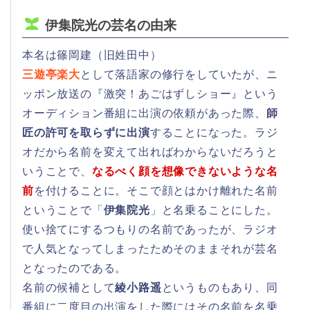
伊集院光の芸名の由来
本名は篠岡建（旧姓田中）
三遊亭楽大
として落語家の修行をしていたが、ニ
ッポン放送の『激突！あごはずしショー』という
オーディション番組に出演の依頼があった際、
師
匠の許可を取らずに出演
することになった。ラジ
オだから名前を変えて出ればわからないだろうと
いうことで、
なるべく顔を想像できないような名
前
を付けることに。そこで顔とはかけ離れた名前
ということで「
伊集院光
」と名乗ることにした。
使い捨てにするつもりの名前であったが、ラジオ
で人気となってしまったためそのままそれが芸名
となったのである。
名前の候補として
綾小路遥
というものもあり、同
番組に二度目の出演をした際にはその名前を名乗