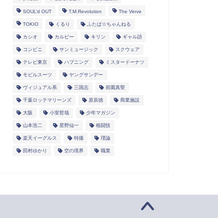
SOUL’d OUT
T.M.Revolution
The Verve
TOKIO
くるり
ふたば☆ちゃんねる
カシオ
カルビー
キリン
ギャル語
コンビニ
サンミュージック
スクウェア
テレビ東京
ハプニング
ミスタードーナツ
モビルスーツ
ヤングサンデー
ヴィジュアル系
三国志
前園真聖
千葉ロッテマリーンズ
原辰徳
商業施設
大阪
小室哲哉
少年マガジン
山本浩二
星野仙一
格闘技
楽天イーグルス
特撮
理論
田村ゆかり
空の境界
職業