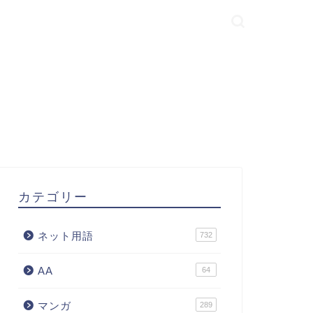
カテゴリー
ネット用語
732
AA
64
マンガ
289