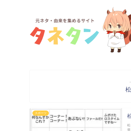
スポーツ
松
発