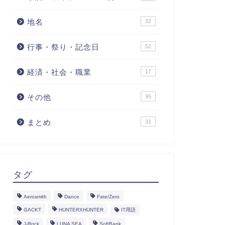
地名
32
行事・祭り・記念日
52
経済・社会・職業
17
その他
95
まとめ
31
タグ
Aerosmith
Dance
Fate/Zero
GACKT
HUNTERXHUNTER
IT用語
J-Rock
LUNA SEA
SoftBank