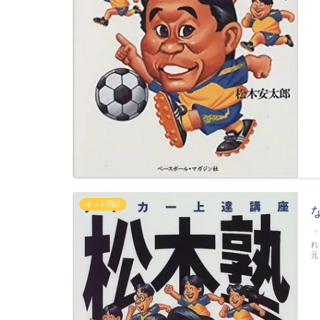
ネット用語
「
れ
元