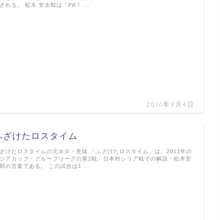
される。 松木 安太郎は「PK！ …
2016年9月4日
ふざけたロスタイム
ざけたロスタイムの元ネタ・意味 「ふざけたロスタイム」は、2011年の
ジアカップ・グループリーグの第2戦、日本対シリア戦での解説・松木安
郎の言葉である。 この試合は1 …