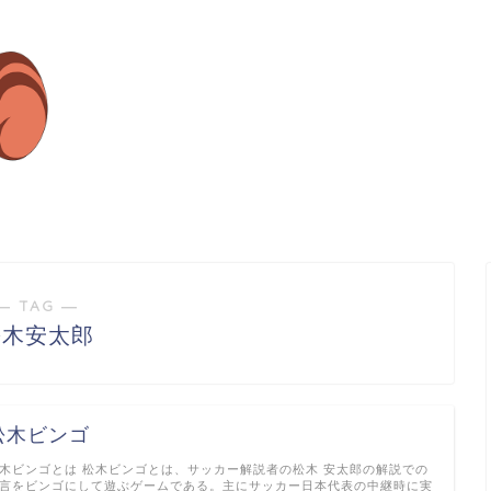
― TAG ―
松木安太郎
松木ビンゴ
木ビンゴとは 松木ビンゴとは、サッカー解説者の松木 安太郎の解説での
言をビンゴにして遊ぶゲームである。主にサッカー日本代表の中継時に実