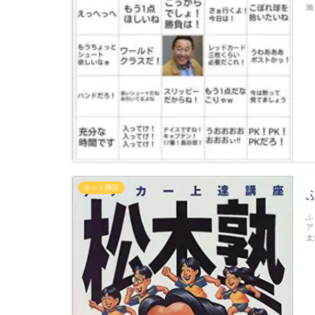
施
ネット用語
ふ
ア
太