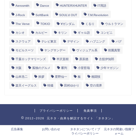
Aerosmith
Dance
HUNTERXHUNTER
IT用語
J-Rock
SoftBank
SOUL’d OUT
T.M.Revolution
The Verve
TOKIO
∀ガンダム
くるり
ウルトラマン
カシオ
カルビー
キリン
ギャル語
コンビニ
スクウェア
テレビ東京
デザイン
ハプニング
バグ
モビルスーツ
ヤングサンデー
ヴィジュアル系
前園真聖
千葉ロッテマリーンズ
半沢直樹
原辰徳
古舘伊知郎
大阪
孤独のグルメ
審判
小室哲哉
少年マガジン
山本浩二
挨拶
星野仙一
板
格闘技
楽天イーグルス
特撮
田村ゆかり
空の境界
プライバシーポリシー
免責事項
2012–2026 元ネタ・由来を解説するサイト 「タネタン」
広告募集
お問い合わせ
タネタンについて / プ
元ネタの間違い指摘フ
ライバシーポリシー
ォーム