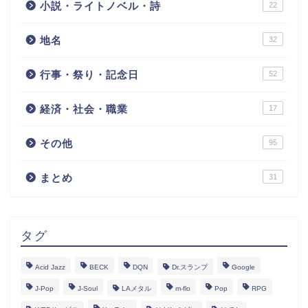
小説・ライトノベル・詩
22
地名
32
行事・祭り・記念日
52
経済・社会・職業
17
その他
95
まとめ
31
タグ
Acid Jazz
BECK
DQN
Dr.スランプ
Google
J-Pop
J-Soul
LAメタル
m-flo
Pop
RPG