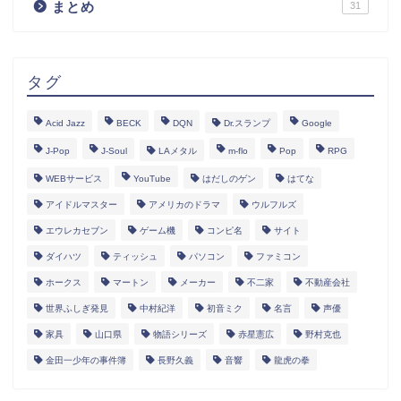
まとめ
31
タグ
Acid Jazz
BECK
DQN
Dr.スランプ
Google
J-Pop
J-Soul
LAメタル
m-flo
Pop
RPG
WEBサービス
YouTube
はだしのゲン
はてな
アイドルマスター
アメリカのドラマ
ウルフルズ
エウレカセブン
ゲーム機
コンピ名
サイト
ダイハツ
ティッシュ
パソコン
ファミコン
ホークス
マートン
メーカー
不二家
不動産会社
世界ふしぎ発見
中村紀洋
初音ミク
名言
声優
家具
山口県
物語シリーズ
赤星憲広
野村克也
金田一少年の事件簿
長野久義
音響
龍虎の拳