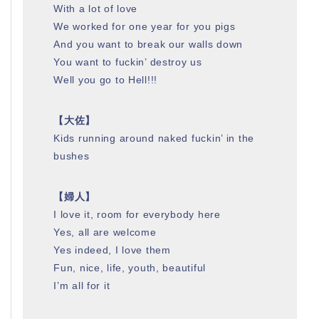
With a lot of love
We worked for one year for you pigs
And you want to break our walls down
You want to fuckin’ destroy us
Well you go to Hell!!!
【大佐】
Kids running around naked fuckin’ in the
bushes
【婦人】
I love it, room for everybody here
Yes, all are welcome
Yes indeed, I love them
Fun, nice, life, youth, beautiful
I’m all for it