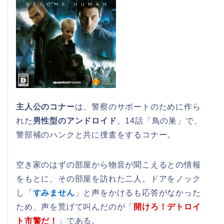
主人公のコナー
は、警察のサポートのために作ら
れた
男性型のアンドロイド
。14話「鳥の巣」で、
警部補のハンクと共に捜査をするコナー。
空き家のはずの部屋から物音が聞こえるとの情報
をもとに、その部屋を訪れた二人。ドアをノック
し「
すみません
」と声をかけるも応答がなかった
ため、声を荒げて叫んだのが「
開けろ！デトロイ
ト市警だ！
」である。