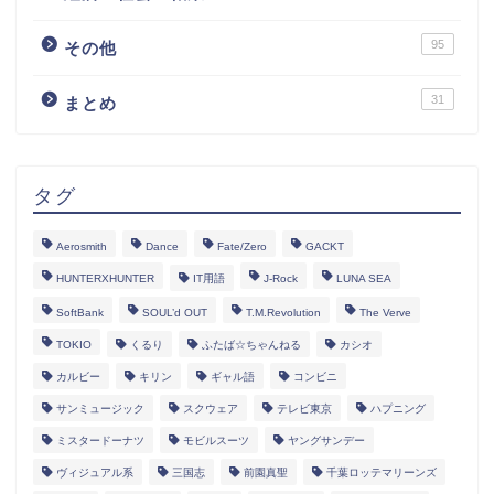
95
その他
31
まとめ
タグ
Aerosmith
Dance
Fate/Zero
GACKT
HUNTERXHUNTER
IT用語
J-Rock
LUNA SEA
SoftBank
SOUL’d OUT
T.M.Revolution
The Verve
TOKIO
くるり
ふたば☆ちゃんねる
カシオ
カルビー
キリン
ギャル語
コンビニ
サンミュージック
スクウェア
テレビ東京
ハプニング
ミスタードーナツ
モビルスーツ
ヤングサンデー
ヴィジュアル系
三国志
前園真聖
千葉ロッテマリーンズ