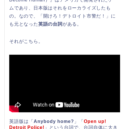
ムであり、日本版はそれをローカライズしたも
の。なので、「開けろ！デトロイト市警だ！」に
も元となった
英語の台詞
がある。
それがこちら。
英語版は「
Anybody home?
」「
Open up!
Detroit Police!
」という台詞で、台詞自体に大き