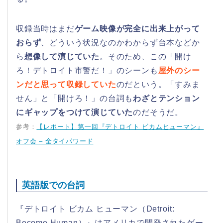
収録当時はまだ
ゲーム映像が完全に出来上がって
おらず
、どういう状況なのかわからず台本などか
ら
想像して演じていた
。そのため、この「開け
ろ！デトロイト市警だ！」のシーンも
屋外のシー
ンだと思って収録していた
のだという。「すみま
せん」と「開けろ！」の台詞も
わざとテンション
にギャップをつけて演じていた
のだそうだ。
参考：
【レポート】第一回『デトロイト ビカムヒューマン』
オフ会 – 全タイパワード
英語版での台詞
『デトロイト ビカム ヒューマン（Detroit:
Become Human）』はアメリカで開発されたゲー