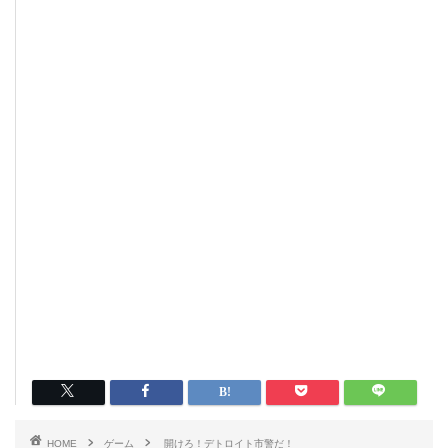
HOME
ゲーム
開けろ！デトロイト市警だ！