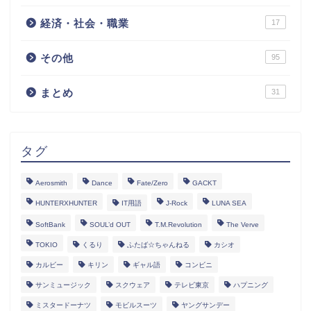
経済・社会・職業
17
その他
95
まとめ
31
タグ
Aerosmith
Dance
Fate/Zero
GACKT
HUNTERXHUNTER
IT用語
J-Rock
LUNA SEA
SoftBank
SOUL’d OUT
T.M.Revolution
The Verve
TOKIO
くるり
ふたば☆ちゃんねる
カシオ
カルビー
キリン
ギャル語
コンビニ
サンミュージック
スクウェア
テレビ東京
ハプニング
ミスタードーナツ
モビルスーツ
ヤングサンデー