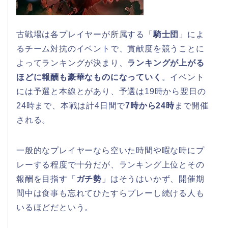
古戦場は各プレイヤーが所属する「
騎士団
」によ
るチーム対抗のイベントで、貢献度を競うことに
よってランキングが決まり、
ランキングが上がる
ほどに報酬も豪華なものになっていく
。イベント
には予選と本線とがあり、予選は19時から翌日の
24時まで、本戦は計4日間で
7時から24時
まで開催
される。
一般的なプレイヤーなら空いた時間や暇な時にプ
レーする程度で十分だが、ランキング上位とその
報酬を目指す「
ガチ勢
」はそうはいかず、開催期
間中は食事も忘れてひたすらプレーし続ける人も
いるほどだという。