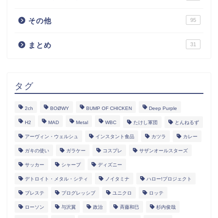
その他
95
まとめ
31
タグ
2ch
BOØWY
BUMP OF CHICKEN
Deep Purple
H2
MAD
Metal
WBC
たけし軍団
とんねるず
アーヴィン・ウェルシュ
インスタント食品
カツラ
カレー
ガキの使い
ガラケー
コスプレ
サザンオールスターズ
サッカー
シャープ
ディズニー
デトロイト・メタル・シティ
ノイタミナ
ハロー!プロジェクト
プレステ
プログレッシブ
ユニクロ
ロッテ
ローソン
与沢翼
政治
斉藤和巳
杉内俊哉