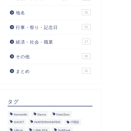
地名
32
行事・祭り・記念日
52
経済・社会・職業
17
その他
95
まとめ
31
タグ
Aerosmith
Dance
Fate/Zero
GACKT
HUNTERXHUNTER
IT用語
J-Rock
LUNA SEA
SoftBank