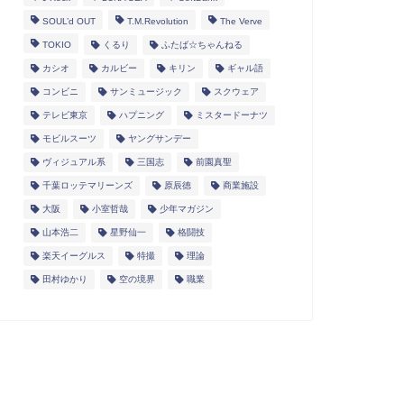
SOUL’d OUT
T.M.Revolution
The Verve
TOKIO
くるり
ふたば☆ちゃんねる
カシオ
カルビー
キリン
ギャル語
コンビニ
サンミュージック
スクウェア
テレビ東京
ハプニング
ミスタードーナツ
モビルスーツ
ヤングサンデー
ヴィジュアル系
三国志
前園真聖
千葉ロッテマリーンズ
原辰徳
商業施設
大阪
小室哲哉
少年マガジン
山本浩二
星野仙一
格闘技
楽天イーグルス
特撮
理論
田村ゆかり
空の境界
職業