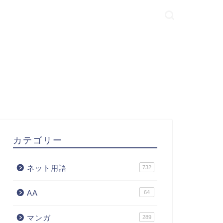
カテゴリー
ネット用語
732
AA
64
マンガ
289