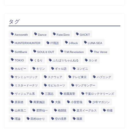
タグ
Aerosmith
Dance
Fate/Zero
GACKT
HUNTERXHUNTER
IT用語
J-Rock
LUNA SEA
SoftBank
SOUL’d OUT
T.M.Revolution
The Verve
TOKIO
くるり
ふたば☆ちゃんねる
カシオ
カルビー
キリン
ギャル語
コンビニ
サンミュージック
スクウェア
テレビ東京
ハプニング
ミスタードーナツ
モビルスーツ
ヤングサンデー
ヴィジュアル系
三国志
前園真聖
千葉ロッテマリーンズ
原辰徳
商業施設
大阪
小室哲哉
少年マガジン
山本浩二
星野仙一
格闘技
楽天イーグルス
特撮
理論
田村ゆかり
空の境界
職業