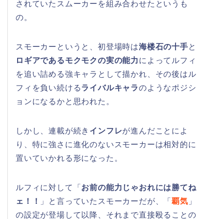
されていたスムーカーを組み合わせたというも
の。
スモーカーというと、初登場時は
海楼石の十手
と
ロギアであるモクモクの実の能力
によってルフィ
を追い詰める強キャラとして描かれ、その後はル
フィを負い続ける
ライバルキャラ
のようなポジシ
ョンになるかと思われた。
しかし、連載が続き
インフレ
が進んだことによ
り、特に強さに進化のないスモーカーは相対的に
置いていかれる形になった。
ルフィに対して「
お前の能力じゃおれには勝てね
ェ！！
」と言っていたスモーカーだが、「
覇気
」
の設定が登場して以降、それまで直接殴ることの