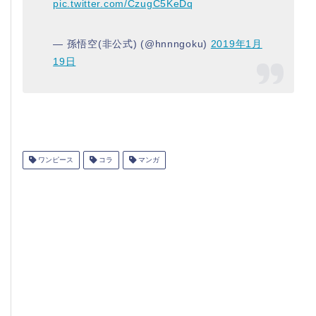
pic.twitter.com/CzugC5KeDq
— 孫悟空(非公式) (@hnnngoku)
2019年1月
19日
ワンピース
コラ
マンガ