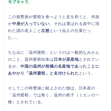
モブキャラ
。
この後曹操が蜜柑を食べようと皮を剥くと、何故
か
中身が入っていない
。それは運ばれる道中に現
れた謎の老人こと
左慈
という仙人の仕業だっ
た…。
ちなみに「温州蜜柑」というのは一般的なみかん
のこと。温州蜜柑自体は
日本が原産地
とされてい
るが、
中国の温州が柑橘の名産地であったことに
あやかり「温州蜜柑」と名付けられた
という。
そしてこの時曹操に献上された物は、日本産の
「温州蜜柑」では無く、温州の柑子（ミカンの一
種）とされている。