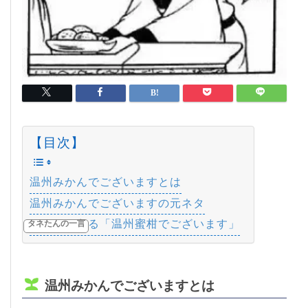
【目次】
温州みかんでございますとは
温州みかんでございますの元ネタ
ネタにされる「温州蜜柑でございます」
タネたんの一言
温州みかんでございますとは