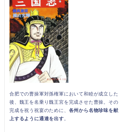
合肥での曹操軍対孫権軍において和睦が成立した
後、魏王を名乗り魏王宮を完成させた曹操。その
完成を祝う祝宴のために、
各州から名物珍味を献
上するように通達を出す
。