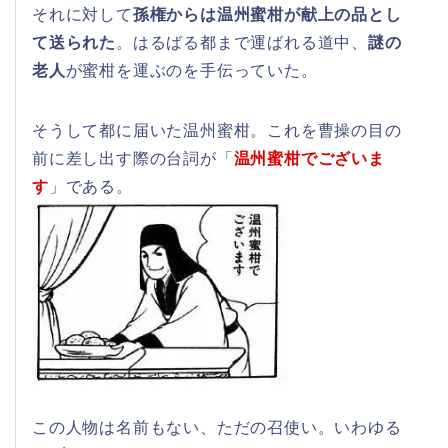
それに対して
孫権からは温州蜜柑が献上の品とし
て送られた
。はるばる都まで運ばれる道中、
謎の
老人
が蜜柑を運ぶのを手伝っていた。
そうして都に届いた温州蜜柑。これを曹操の目の
前に差し出す際の台詞が「
温州蜜柑でございま
す
」である。
この人物は名前もない、ただの召使い。いわゆる