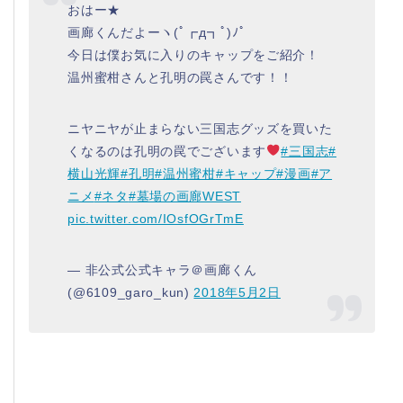
おはー★
画廊くんだよーヽ(ﾟ┏д┓ﾟ)ﾉﾟ
今日は僕お気に入りのキャップをご紹介！
温州蜜柑さんと孔明の罠さんです！！
ニヤニヤが止まらない三国志グッズを買いた
くなるのは孔明の罠でございます
#三国志
#
横山光輝
#孔明
#温州蜜柑
#キャップ
#漫画
#ア
ニメ
#ネタ
#墓場の画廊WEST
pic.twitter.com/IOsfOGrTmE
— 非公式公式キャラ＠画廊くん
(@6109_garo_kun)
2018年5月2日