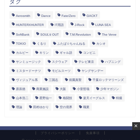
タグ
Aerosmith
Dance
Fate/Zero
GACKT
HUNTERXHUNTER
IT用語
J-Rock
LUNA SEA
SoftBank
SOUL’d OUT
T.M.Revolution
The Verve
TOKIO
くるり
ふたば☆ちゃんねる
カシオ
カルビー
キリン
ギャル語
コンビニ
サンミュージック
スクウェア
テレビ東京
ハプニング
ミスタードーナツ
モビルスーツ
ヤングサンデー
ヴィジュアル系
三国志
前園真聖
千葉ロッテマリーンズ
原辰徳
商業施設
大阪
小室哲哉
少年マガジン
山本浩二
星野仙一
格闘技
楽天イーグルス
特撮
理論
田村ゆかり
空の境界
職業
×
プライバシーポリシー
免責事項