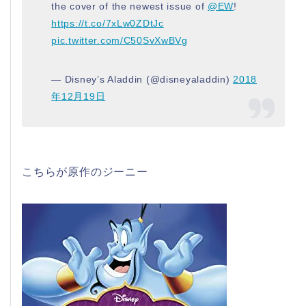
the cover of the newest issue of
@EW
!
https://t.co/7xLw0ZDtJc
pic.twitter.com/C50SvXwBVg
— Disney’s Aladdin (@disneyaladdin)
2018
年12月19日
こちらが原作のジーニー