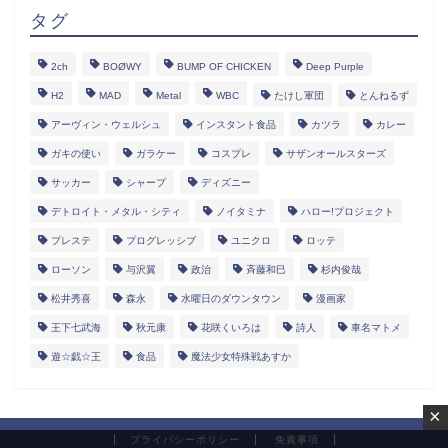
タグ
2ch
BOØWY
BUMP OF CHICKEN
Deep Purple
H2
MAD
Metal
WBC
たけし軍団
とんねるず
アーヴィン・ウェルシュ
インスタント食品
カツラ
カレー
ガキの使い
ガラケー
コスプレ
サザンオールスターズ
サッカー
シャープ
ディズニー
デトロイト・メタル・シティ
ノイタミナ
ハロー!プロジェクト
プレステ
プログレッシブ
ユニクロ
ロッテ
ローソン
与沢翼
政治
斉藤和巳
杉内俊哉
松井秀喜
森永
水曜日のダウンタウン
漫画家
王下七武海
秋元康
花咲くいろは
詩人
車名マトメ
遊☆戯☆王
食品
魔法少女特殊戦あすか
×
プライバシーポリシー
免責事項