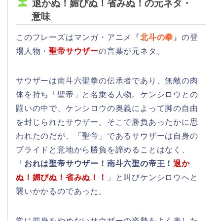
退かぬ！媚びぬ！省みぬ！の元ネタ・
意味
このフレーズはマンガ・アニメ『
北斗の拳
』の登
場人物・
聖帝サウザー
の言葉が元ネタ。
サウザーは南斗六聖拳の伝承者であり、無敵の肉
体を持ち「聖帝」と名乗る人物。ケンシロウとの
闘いの中で、ケンシロウの奥義によって脚の自由
を封じられたサウザー。そこで勝負あったかに思
われたのだが、「聖帝」であるサウザーは自身の
プライドと意地から勝負を諦めることはなく、
「
おれは聖帝サウザー！南斗六聖の帝王！
退か
ぬ！媚びぬ！省みぬ！！
」と叫びケンシロウへと
襲いかかるのであった。
常に前身をやめないサウザーの姿勢をよく表した