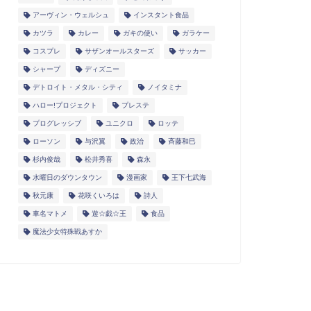
アーヴィン・ウェルシュ
インスタント食品
カツラ
カレー
ガキの使い
ガラケー
コスプレ
サザンオールスターズ
サッカー
シャープ
ディズニー
デトロイト・メタル・シティ
ノイタミナ
ハロー!プロジェクト
プレステ
プログレッシブ
ユニクロ
ロッテ
ローソン
与沢翼
政治
斉藤和巳
杉内俊哉
松井秀喜
森永
水曜日のダウンタウン
漫画家
王下七武海
秋元康
花咲くいろは
詩人
車名マトメ
遊☆戯☆王
食品
魔法少女特殊戦あすか