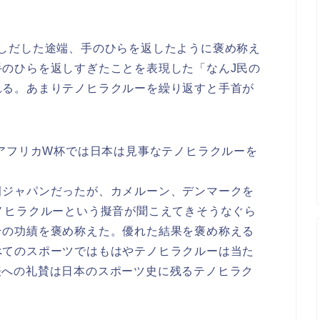
しだした途端、手のひらを返したように褒め称え
のひらを返しすぎたことを表現した「なんJ民の
れる。あまりテノヒラクルーを繰り返すと手首が
南アフリカW杯では日本は見事なテノヒラクルーを
田ジャパンだったが、カメルーン、デンマークを
ノヒラクルーという擬音が聞こえてきそうなぐら
その功績を褒め称えた。優れた結果を褒め称える
べてのスポーツではもはやテノヒラクルーは当た
表への礼賛は日本のスポーツ史に残るテノヒラク