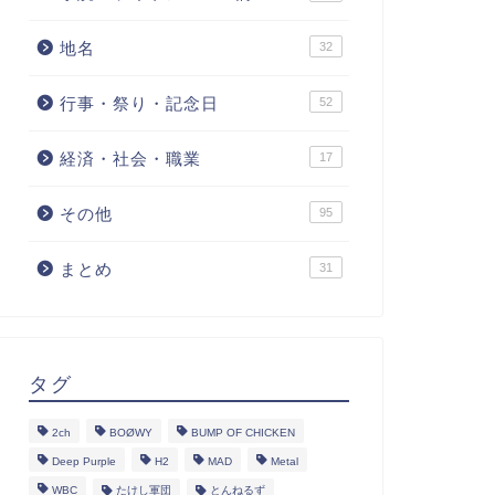
地名
32
行事・祭り・記念日
52
経済・社会・職業
17
その他
95
まとめ
31
タグ
2ch
BOØWY
BUMP OF CHICKEN
Deep Purple
H2
MAD
Metal
WBC
たけし軍団
とんねるず