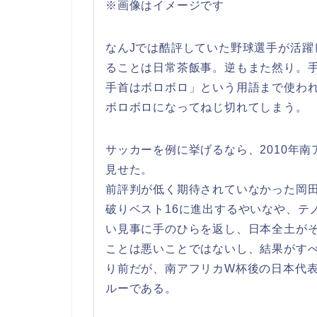
※画像はイメージです
なんJでは酷評していた野球選手が活躍
ることは日常茶飯事。逆もまた然り。手
手首はボロボロ」という用語まで使わ
ボロボロになってねじ切れてしまう。
サッカーを例に挙げるなら、2010年
見せた。
前評判が低く期待されていなかった岡
破りベスト16に進出するやいなや、テ
い見事に手のひらを返し、日本全土が
ことは悪いことではないし、結果がす
り前だが、南アフリカW杯後の日本代
ルーである。