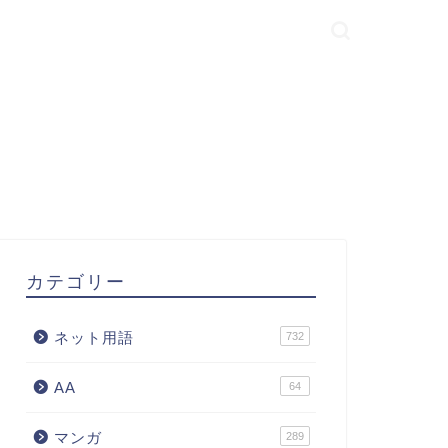
カテゴリー
ネット用語
732
AA
64
マンガ
289