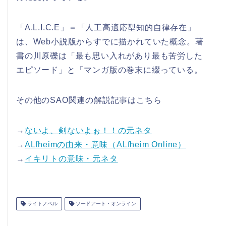
「A.L.I.C.E」＝「人工高適応型知的自律存在」
は、Web小説版からすでに描かれていた概念。著
書の川原礫は「最も思い入れがあり最も苦労した
エピソード」と「マンガ版の巻末に綴っている。
その他のSAO関連の解説記事はこちら
→
ないよ、剣ないよぉ！！の元ネタ
→
ALfheimの由来・意味（ALfheim Online）
→
イキリトの意味・元ネタ
ライトノベル
ソードアート・オンライン