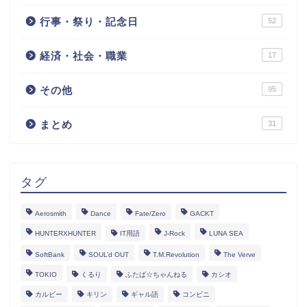
行事・祭り・記念日
52
経済・社会・職業
17
その他
95
まとめ
31
タグ
Aerosmith
Dance
Fate/Zero
GACKT
HUNTERXHUNTER
IT用語
J-Rock
LUNA SEA
SoftBank
SOUL’d OUT
T.M.Revolution
The Verve
TOKIO
くるり
ふたば☆ちゃんねる
カシオ
カルビー
キリン
ギャル語
コンビニ