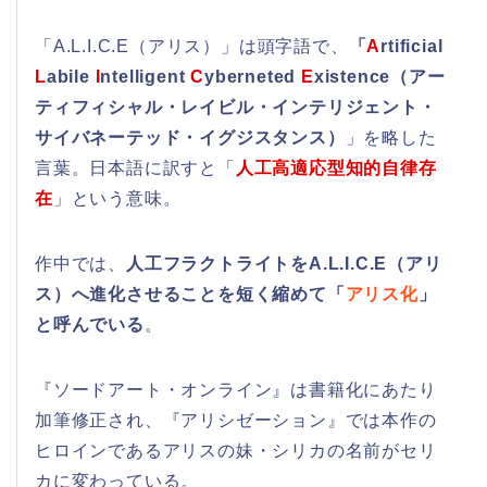
「A.L.I.C.E（アリス）」は頭字語で、
「
A
rtificial
L
abile
I
ntelligent
C
yberneted
E
xistence（アー
ティフィシャル・レイビル・インテリジェント・
サイバネーテッド・イグジスタンス）
」を略した
言葉。日本語に訳すと「
人工高適応型知的自律存
在
」という意味。
作中では、
人工フラクトライトをA.L.I.C.E（アリ
ス）へ進化させることを短く縮めて「
アリス化
」
と呼んでいる
。
『ソードアート・オンライン』は書籍化にあたり
加筆修正され、『アリシゼーション』では本作の
ヒロインであるアリスの妹・シリカの名前がセリ
カに変わっている。