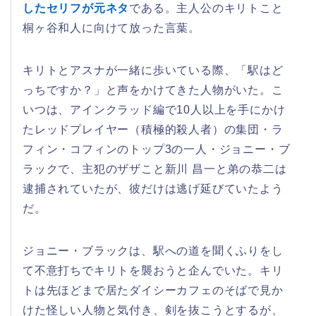
したセリフが元ネタ
である。主人公のキリトこと
桐ヶ谷和人に向けて放った言葉。
キリトとアスナが一緒に歩いている際、「駅はど
っちですか？」と声をかけてきた人物がいた。こ
いつは、アインクラッド編で10人以上を手にかけ
たレッドプレイヤー（積極的殺人者）の集団・ラ
フィン・コフィンのトップ3の一人・ジョニー・ブ
ラックで、主犯のザザこと新川 昌一と弟の恭二は
逮捕されていたが、彼だけは逃げ延びていたよう
だ。
ジョニー・ブラックは、駅への道を聞くふりをし
て不意打ちでキリトを襲おうと企んでいた。キリ
トは先ほどまで居たダイシーカフェのそばで見か
けた怪しい人物と気付き、剣を抜こうとするが、