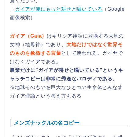
覧ください）
→
ガイアが俺にもっと耕せと囁いている
（Google
画像検索）
ガイア（Gaia）
はギリシア神話に登場する大地の
女神（地母神）であり、
大地だけではなく世界そ
のものを象徴する言葉
として使われる。ガイ
ヤ
で
はなくガイ
ア
である。
農業だけに”ガイアが耕せと囁いている”というキ
ャッチコピーは非常に秀逸なパロディである。
※地球そのものを巨大なひとつの生命体とみなす
ガイア理論という考え方もある
メンズナックルの名コピー