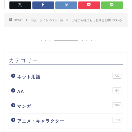
HOME
小説・ライトノベル・詩
ガイアが俺にもっと耕せと囁いている
カテゴリー
732
ネット用語
64
AA
289
マンガ
270
アニメ・キャラクター