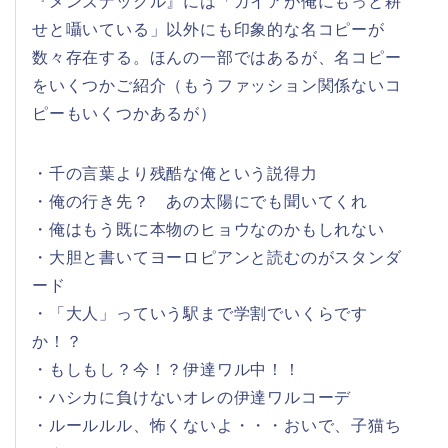
『メンズナックル』には「ガイアが俺にもっと耕
せと囁いている」以外にも印象的な名コピーが
数々存在する。ほんの一部ではあるが、名コピー
をいくつかご紹介（もうファッション関係ないコ
ピーもいくつかあるが）
・千の言葉より残酷な俺という説得力
・俺の行き先？ あの太陽にでも聞いてくれ
・俺はもう既に本物のヒョウなのかもしれない
・大胆と書いてヨーロピアンと読むのがスタンダ
ード
・「大人」っていう駅まで学割でいくらです
か！？
・もしもし？今！？伊達ワル中！！
・ハシカに負けないオレの伊達ワルコーデ
・ルールルル、怖くないよ・・・おいで、子猫ち