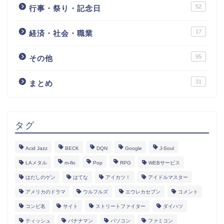
52
行事・祭り・記念日
17
経済・社会・職業
95
その他
31
まとめ
タグ
Acid Jazz
BECK
DQN
Google
J-Soul
LAメタル
m-flo
Pop
RPG
WEBサービス
はだしのゲン
はてな
アイカツ！
アイドルマスター
アメリカのドラマ
ウルフルズ
エウレカセブン
コメント
コンピ名
サイト
ストリートファイター
ダイハツ
ティッシュ
バナナマン
パソコン
ファミコン