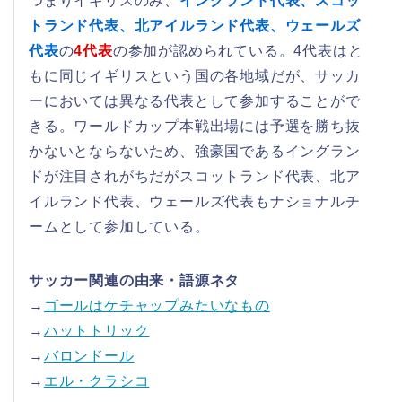
つまりイギリスのみ、
イングランド代表、スコッ
トランド代表、北アイルランド代表、ウェールズ
代表
の
4代表
の参加が認められている。4代表はと
もに同じイギリスという国の各地域だが、サッカ
ーにおいては異なる代表として参加することがで
きる。ワールドカップ本戦出場には予選を勝ち抜
かないとならないため、強豪国であるイングラン
ドが注目されがちだがスコットランド代表、北ア
イルランド代表、ウェールズ代表もナショナルチ
ームとして参加している。
サッカー関連の由来・語源ネタ
→
ゴールはケチャップみたいなもの
→
ハットトリック
→
バロンドール
→
エル・クラシコ