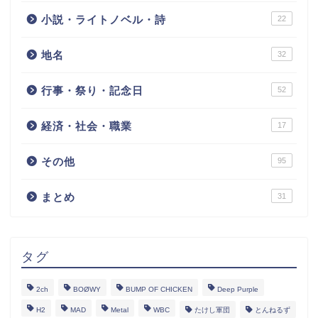
小説・ライトノベル・詩
22
地名
32
行事・祭り・記念日
52
経済・社会・職業
17
その他
95
まとめ
31
タグ
2ch
BOØWY
BUMP OF CHICKEN
Deep Purple
H2
MAD
Metal
WBC
たけし軍団
とんねるず