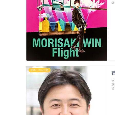
る
芸名・コンビ名
吉
家
優