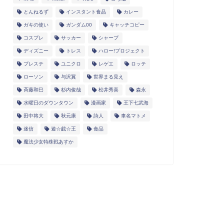
とんねるず
インスタント食品
カレー
ガキの使い
ガンダム00
キャッチコピー
コスプレ
サッカー
シャープ
ディズニー
トレス
ハロー!プロジェクト
プレステ
ユニクロ
レゲエ
ロッテ
ローソン
与沢翼
世界まる見え
斉藤和巳
杉内俊哉
松井秀喜
森永
水曜日のダウンタウン
漫画家
王下七武海
田中将大
秋元康
詩人
車名マトメ
迷信
遊☆戯☆王
食品
魔法少女特殊戦あすか