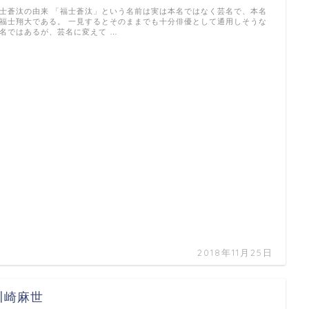
士蒼汰の由来 「福士蒼汰」という名前は実は本名ではなく芸名で、本名
福士翔大である。 一見するとそのままでも十分俳優として通用しそうな
名ではあるが、芸名に変えて …
2018年11月25日
川崎麻世