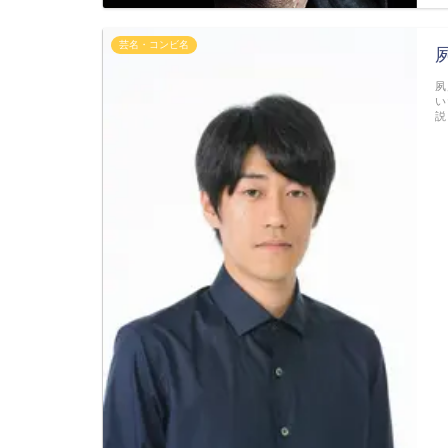
芸名・コンビ名
夙
い
説