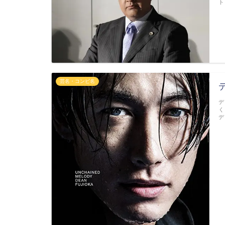
ト
芸名・コンビ名
デ
く
デ