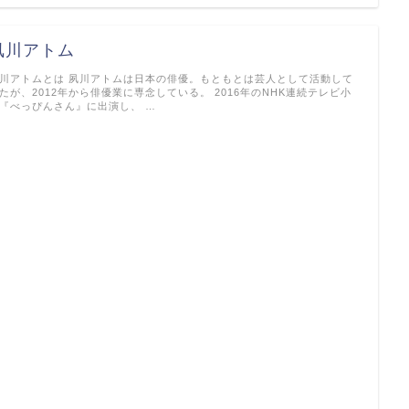
夙川アトム
川アトムとは 夙川アトムは日本の俳優。もともとは芸人として活動して
たが、2012年から俳優業に専念している。 2016年のNHK連続テレビ小
『べっぴんさん』に出演し、 …