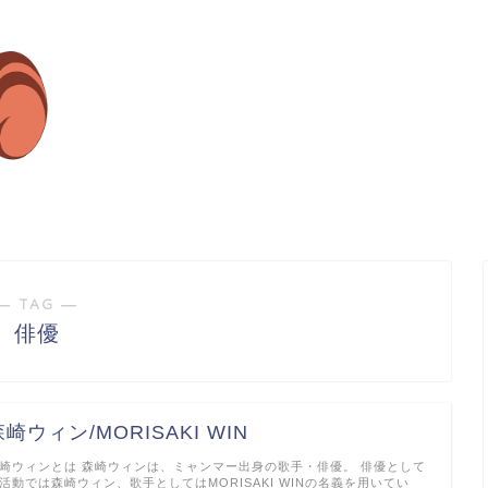
― TAG ―
俳優
森崎ウィン/MORISAKI WIN
崎ウィンとは 森崎ウィンは、ミャンマー出身の歌手・俳優。 俳優として
活動では森崎ウィン、歌手としてはMORISAKI WINの名義を用いてい