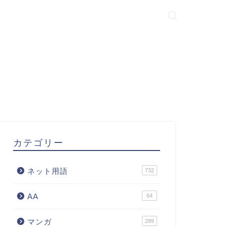
カテゴリー
ネット用語
732
AA
64
マンガ
289