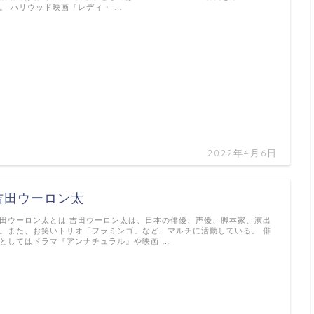
。 ハリウッド映画『レディ・ …
2022年4月6日
吉田ウーロン太
田ウーロン太とは 吉田ウーロン太は、日本の俳優、声優、脚本家、演出
。また、お笑いトリオ「フラミンゴ」など、マルチに活動している。 俳
としてはドラマ『アンナチュラル』や映画 …