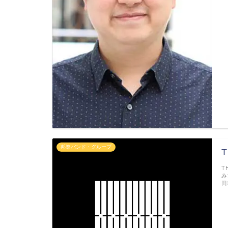
邦楽バンド・グループ
T
T
み
田