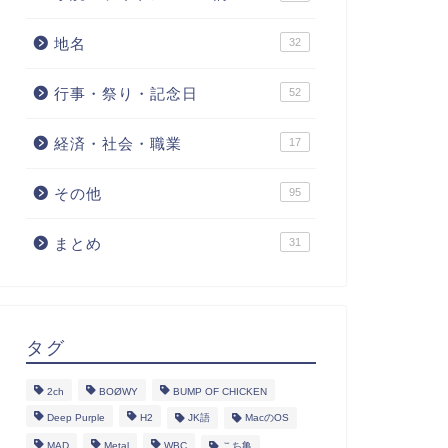
地名
32
行事・祭り・記念日
52
経済・社会・職業
17
その他
95
まとめ
31
タグ
2ch
BOØWY
BUMP OF CHICKEN
Deep Purple
H2
JK語
MacのOS
MAD
Metal
WBC
こち亀