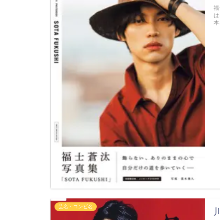
福
は
本
芸名・コンビ名