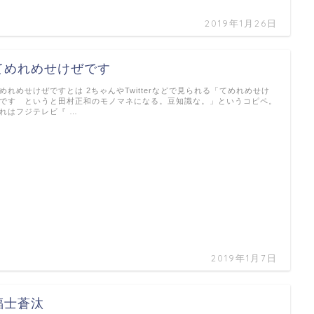
2019年1月26日
てめれめせけぜです
めれめせけぜですとは 2ちゃんやTwitterなどで見られる「てめれめせけ
です というと田村正和のモノマネになる。豆知識な。」というコピペ。
れはフジテレビ『 …
2019年1月7日
福士蒼汰