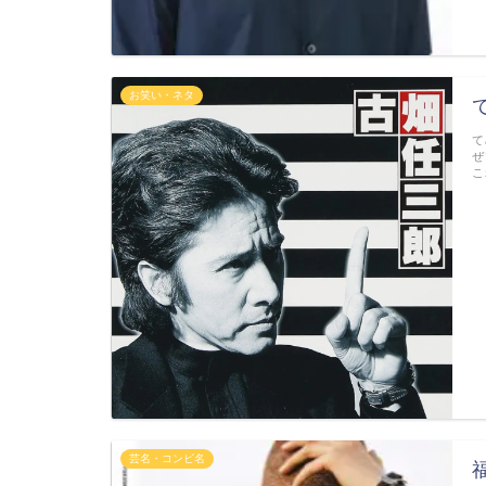
お笑い・ネタ
て
ぜ
こ
芸名・コンビ名