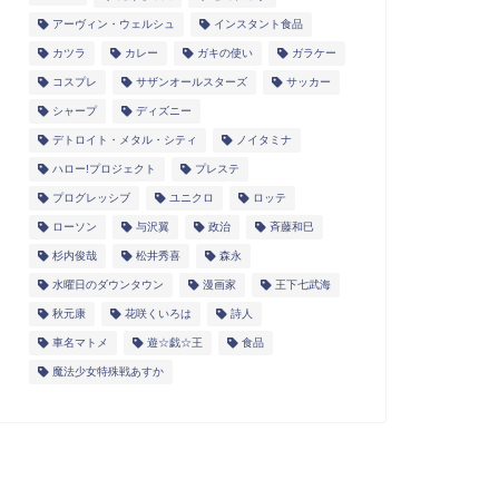
アーヴィン・ウェルシュ
インスタント食品
カツラ
カレー
ガキの使い
ガラケー
コスプレ
サザンオールスターズ
サッカー
シャープ
ディズニー
デトロイト・メタル・シティ
ノイタミナ
ハロー!プロジェクト
プレステ
プログレッシブ
ユニクロ
ロッテ
ローソン
与沢翼
政治
斉藤和巳
杉内俊哉
松井秀喜
森永
水曜日のダウンタウン
漫画家
王下七武海
秋元康
花咲くいろは
詩人
車名マトメ
遊☆戯☆王
食品
魔法少女特殊戦あすか