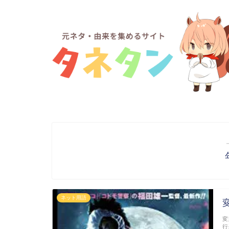
ネット用語
変
行