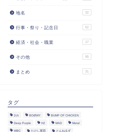
地名
32
行事・祭り・記念日
52
経済・社会・職業
17
その他
95
まとめ
31
タグ
2ch
BOØWY
BUMP OF CHICKEN
Deep Purple
H2
MAD
Metal
WBC
たけし軍団
とんねるず