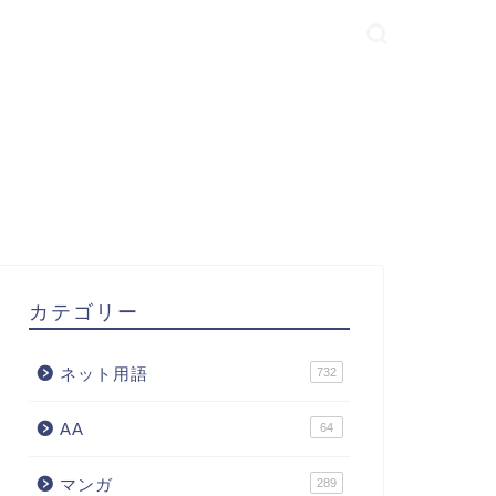
カテゴリー
ネット用語
732
AA
64
マンガ
289