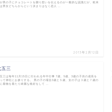
が男の子にチョコレートを贈り想いを伝えるのが一般的な認識だが、欧米
は男女どちらからという決まりはなく恋人 …
2013年2月12日
七五三
五三は毎年11月15日に行われる年中行事 7歳、5歳、3歳の子供の成長を
って神社にお参りする。 男の子の場合3歳と５歳、女の子は３歳と７歳の
に着物を着たり綺麗な格好をして …