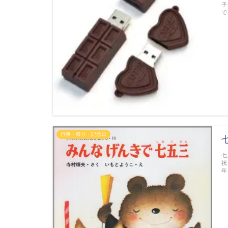
子
で
行事・祭り・記念日
七
祝
年