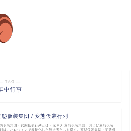
― TAG ―
年中行事
変態仮装集団 / 変態仮装行列
態仮装集団 / 変態仮装行列とは - 元ネタ 変態仮装集団、および変態仮装
列は、ハロウィンで暴徒化した無法者たちを指す。変態仮装集団・変態仮