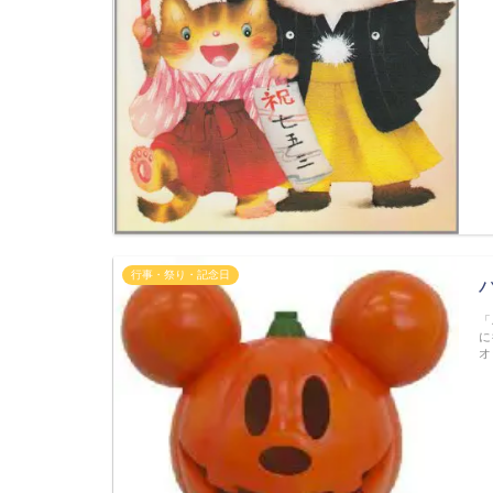
行事・祭り・記念日
「
に
オ