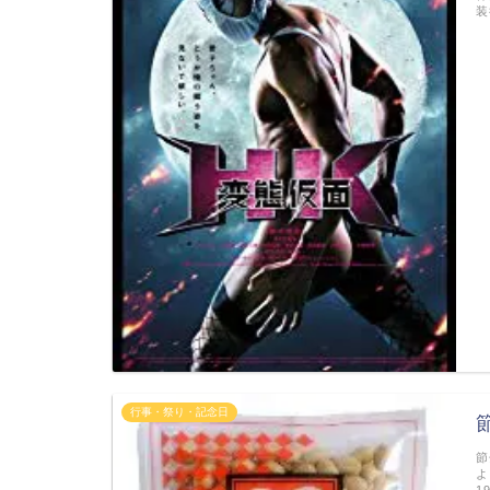
装
行事・祭り・記念日
節
よ
1