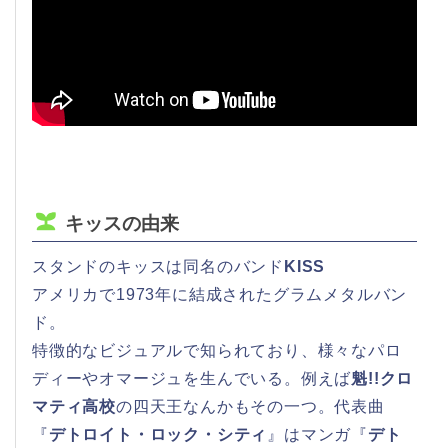
キッスの由来
スタンドのキッスは同名のバンド
KISS
アメリカで1973年に結成されたグラムメタルバン
ド。
特徴的なビジュアルで知られており、様々なパロ
ディーやオマージュを生んでいる。例えば
魁!!クロ
マティ高校
の四天王なんかもその一つ。代表曲
『
デトロイト・ロック・シティ
』はマンガ『
デト