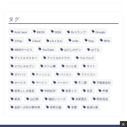
タグ
Acid Jazz
BECK
DQN
Dr.スランプ
Google
J-Pop
J-Soul
LAメタル
m-flo
Pop
RPG
WEBサービス
YouTube
はだしのゲン
はてな
アイドルマスター
アメリカのドラマ
ウルフルズ
エウレカセブン
ゲーム機
コンピ名
サイト
ダイハツ
ティッシュ
パソコン
ファミコン
ホークス
マートン
メーカー
不二家
不動産会社
世界ふしぎ発見
中村紀洋
初音ミク
名言
声優
家具
山口県
物語シリーズ
赤星憲広
野村克也
金田一少年の事件簿
長野久義
音響
龍虎の拳
×