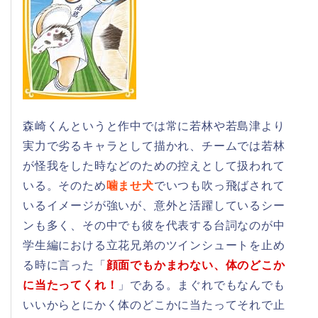
森崎くんというと作中では常に若林や若島津より
実力で劣るキャラとして描かれ、チームでは若林
が怪我をした時などのための控えとして扱われて
いる。そのため
噛ませ犬
でいつも吹っ飛ばされて
いるイメージが強いが、意外と活躍しているシー
ンも多く、その中でも彼を代表する台詞なのが中
学生編における立花兄弟のツインシュートを止め
る時に言った「
顔面でもかまわない、体のどこか
に当たってくれ！
」である。まぐれでもなんでも
いいからとにかく体のどこかに当たってそれで止