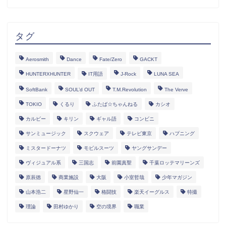
タグ
Aerosmith
Dance
Fate/Zero
GACKT
HUNTERXHUNTER
IT用語
J-Rock
LUNA SEA
SoftBank
SOUL’d OUT
T.M.Revolution
The Verve
TOKIO
くるり
ふたば☆ちゃんねる
カシオ
カルビー
キリン
ギャル語
コンビニ
サンミュージック
スクウェア
テレビ東京
ハプニング
ミスタードーナツ
モビルスーツ
ヤングサンデー
ヴィジュアル系
三国志
前園真聖
千葉ロッテマリーンズ
原辰徳
商業施設
大阪
小室哲哉
少年マガジン
山本浩二
星野仙一
格闘技
楽天イーグルス
特撮
理論
田村ゆかり
空の境界
職業