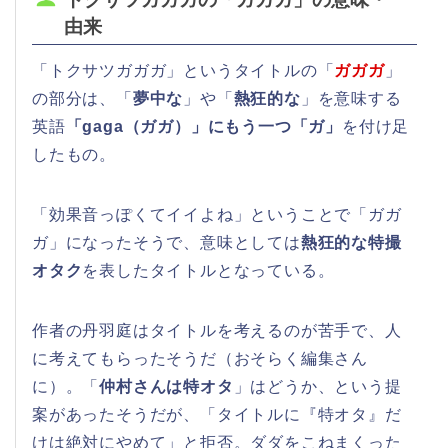
トクサツガガガの「ガガガ」の意味・
由来
「トクサツガガガ」というタイトルの「
ガガガ
」
の部分は、「
夢中な
」や「
熱狂的な
」を意味する
英語
「gaga（ガガ）」にもう一つ「ガ」
を付け足
したもの。
「効果音っぽくてイイよね」ということで「ガガ
ガ」になったそうで、意味としては
熱狂的な特撮
オタク
を表したタイトルとなっている。
作者の丹羽庭はタイトルを考えるのが苦手で、人
に考えてもらったそうだ（おそらく編集さん
に）。「
仲村さんは特オタ
」はどうか、という提
案があったそうだが、「タイトルに『特オタ』だ
けは絶対にやめて」と拒否。ダダをこねまくった