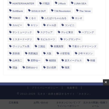
HUNTERXHUNTER
IT用語
J-Rock
LUNA SEA
SoftBank
SOUL’d OUT
T.M.Revolution
The Verve
TOKIO
くるり
ふたば☆ちゃんねる
カシオ
カルビー
キリン
ギャル語
コンビニ
サンミュージック
スクウェア
テレビ東京
ハプニング
ミスタードーナツ
モビルスーツ
ヤングサンデー
ヴィジュアル系
三国志
前園真聖
千葉ロッテマリーンズ
原辰徳
商業施設
大阪
小室哲哉
少年マガジン
山本浩二
星野仙一
格闘技
楽天イーグルス
特撮
理論
田村ゆかり
空の境界
職業
×
プライバシーポリシー
免責事項
2012–2026 元ネタ・由来を解説するサイト 「タネタン」
広告募集
お問い合わせ
タネタンについて / プ
元ネタの間違い指摘フ
ライバシーポリシー
ォーム