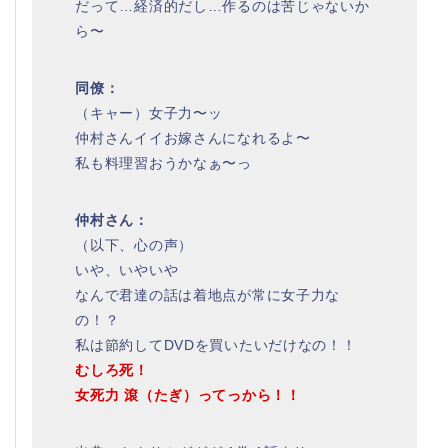
だって…経済的だし…作るのは苦じゃないか
ら〜
同僚：
（キャー）女子力〜ッ
仲村さんイイお嫁さんになれるよ〜
私も料理習おうかなぁ〜っ
仲村さん：
（以下、心の声）
いや、いやいや
なんで君達の話は着地点が常に女子力な
の！？
私は節約してDVDを買いたいだけなの！！
むしろ死！
女死力 滾（たぎ）ってっから！！