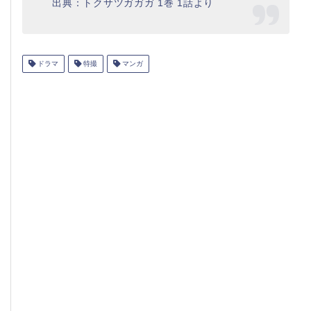
出典：トクサツガガガ 1巻 1話より
ドラマ
特撮
マンガ