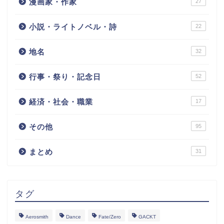
漫画家・作家
27
小説・ライトノベル・詩
22
地名
32
行事・祭り・記念日
52
経済・社会・職業
17
その他
95
まとめ
31
タグ
Aerosmith
Dance
Fate/Zero
GACKT