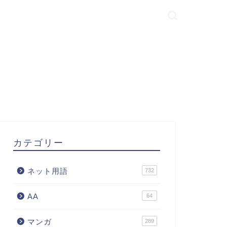
カテゴリー
ネット用語
732
AA
64
マンガ
289