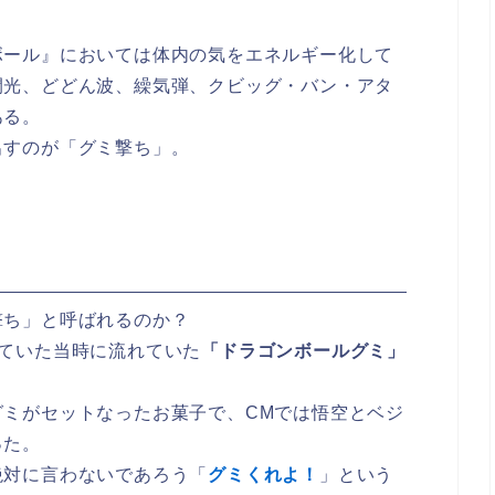
ボール』においては体内の気をエネルギー化して
閃光、どどん波、繰気弾、クビッグ・バン・アタ
ある。
出すのが「グミ撃ち」。
撃ち」と呼ばれるのか？
ていた当時に流れていた
「ドラゴンボールグミ」
グミがセットなったお菓子で、CMでは悟空とベジ
った。
絶対に言わないであろう「
グミくれよ！
」という