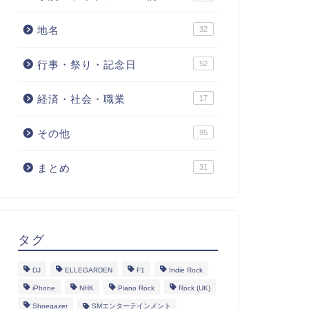
地名
32
行事・祭り・記念日
52
経済・社会・職業
17
その他
95
まとめ
31
タグ
DJ
ELLEGARDEN
F1
Indie Rock
iPhone
NHK
Piano Rock
Rock (UK)
Shoegazer
SMエンターテインメント