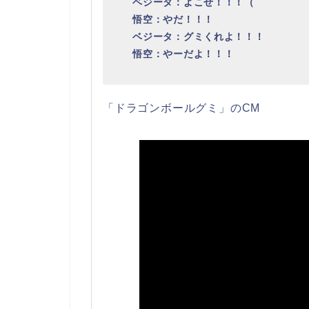
ベジータ：よこせ！！！（
悟空：やだ！！！
ベジータ：グミくれよ！！！
悟空：やーだよ！！！
「ドラゴンボールグミ」のCM