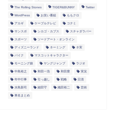
The Rolling Stones
TIGER&BUNNY
Twitter
WordPress
お笑い番組
ももクロ
アカギ
ケーブルテレビ
コナミ
サンスポ
シカゴ・カブス
スチャダラパー
スポーツ
ソードアート・オンライン
ディズニーランド
ネーミング
ネ実
バイク
マスコットキャラクター
モーニング娘
ヤングジャンプ
ラジオ
中島裕之
和田一浩
和田豊
実況
年中行事
引っ越し
戦略
日清
水島新司
細田守
織田裕二
芸術
車名まとめ