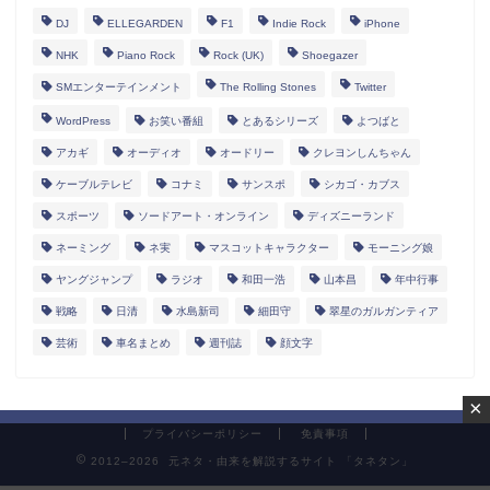
DJ
ELLEGARDEN
F1
Indie Rock
iPhone
NHK
Piano Rock
Rock (UK)
Shoegazer
SMエンターテインメント
The Rolling Stones
Twitter
WordPress
お笑い番組
とあるシリーズ
よつばと
アカギ
オーディオ
オードリー
クレヨンしんちゃん
ケーブルテレビ
コナミ
サンスポ
シカゴ・カブス
スポーツ
ソードアート・オンライン
ディズニーランド
ネーミング
ネ実
マスコットキャラクター
モーニング娘
ヤングジャンプ
ラジオ
和田一浩
山本昌
年中行事
戦略
日清
水島新司
細田守
翠星のガルガンティア
芸術
車名まとめ
週刊誌
顔文字
×
プライバシーポリシー
免責事項
2012–2026 元ネタ・由来を解説するサイト 「タネタン」