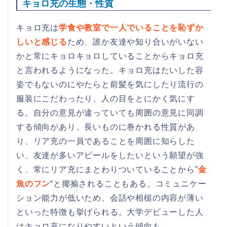
キョロ充の生態・性質
キョロ充は
学食や教室で一人でいることを恥ずか
しいと感じる
ため、誰か友達や知り合いがいない
かと常にキョロキョロしていることからキョロ充
と言われるようになった。キョロ充はたいした容
姿でもないのにやたらと前髪を気にしたり流行の
服装にこだわったり、人の目をとにかく気にす
る。自分の意見が違っていても周囲の意見に同調
する傾向があり、長いものに巻かれる性質があ
り、リア充の一員であることを周囲に知らした
い、友達が多いアピールをしたいという願望が強
く、常にリア充にまとわりついていることから”
金
魚のフン
“と揶揄されることもある。コミュニケー
ション能力が低いため、会話や相槌の内容が薄い
といった特徴も挙げられる。大学デビューした人
はキョロ充になりやすいという傾向も。