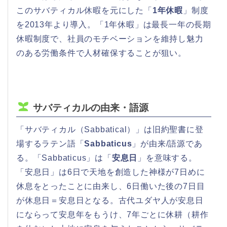
このサバティカル休暇を元にした「
1年休暇
」制度
を2013年より導入。「1年休暇」は最長一年の長期
休暇制度で、社員のモチベーションを維持し魅力
のある労働条件で人材確保することが狙い。
サバティカルの由来・語源
「サバティカル（Sabbatical）」は旧約聖書に登
場するラテン語「
Sabbaticus
」が由来/語源であ
る。「Sabbaticus」は「
安息日
」を意味する。
「安息日」は6日で天地を創造した神様が7日めに
休息をとったことに由来し、6日働いた後の7日目
が休息日＝安息日となる。古代ユダヤ人が安息日
にならって安息年をもうけ、7年ごとに休耕（耕作