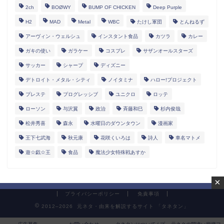
2ch
BOØWY
BUMP OF CHICKEN
Deep Purple
H2
MAD
Metal
WBC
たけし軍団
とんねるず
アーヴィン・ウェルシュ
インスタント食品
カツラ
カレー
ガキの使い
ガラケー
コスプレ
サザンオールスターズ
サッカー
シャープ
ディズニー
デトロイト・メタル・シティ
ノイタミナ
ハロー!プロジェクト
プレステ
プログレッシブ
ユニクロ
ロッテ
ローソン
与沢翼
政治
斉藤和巳
杉内俊哉
松井秀喜
森永
水曜日のダウンタウン
漫画家
王下七武海
秋元康
花咲くいろは
詩人
車名マトメ
遊☆戯☆王
食品
魔法少女特殊戦あすか
×
プライバシーポリシー
免責事項
2012–2026 元ネタ・由来を解説するサイト 「タネタン」