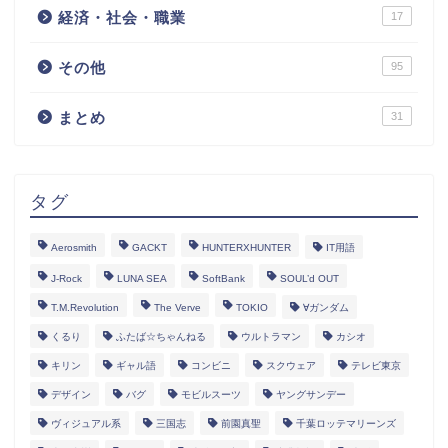
経済・社会・職業
17
その他
95
まとめ
31
タグ
Aerosmith
GACKT
HUNTERXHUNTER
IT用語
J-Rock
LUNA SEA
SoftBank
SOUL’d OUT
T.M.Revolution
The Verve
TOKIO
∀ガンダム
くるり
ふたば☆ちゃんねる
ウルトラマン
カシオ
キリン
ギャル語
コンビニ
スクウェア
テレビ東京
デザイン
バグ
モビルスーツ
ヤングサンデー
ヴィジュアル系
三国志
前園真聖
千葉ロッテマリーンズ