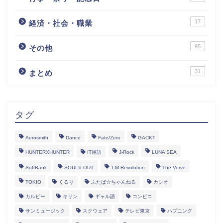
17
経済・社会・職業
95
その他
31
まとめ
タグ
Aerosmith
Dance
Fate/Zero
GACKT
HUNTERXHUNTER
IT用語
J-Rock
LUNA SEA
SoftBank
SOUL’d OUT
T.M.Revolution
The Verve
TOKIO
くるり
ふたば☆ちゃんねる
カシオ
カルビー
キリン
ギャル語
コンビニ
サンミュージック
スクウェア
テレビ東京
ハプニング